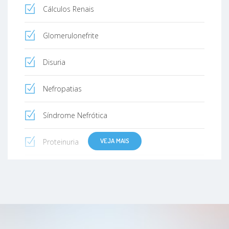
Cálculos Renais
Glomerulonefrite
Disuria
Nefropatias
Síndrome Nefrótica
VEJA MAIS
Proteinuria
Doença renal crônica
Nefrite
Litíase